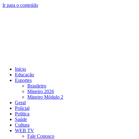
Ir para o conteúdo
Início
Educação
Esportes
Brasileiro
Mineiro 2026
Mineiro Módulo 2
Geral
Policial
Política
Saúde
Cultura
WEB TV
Fale Conosco