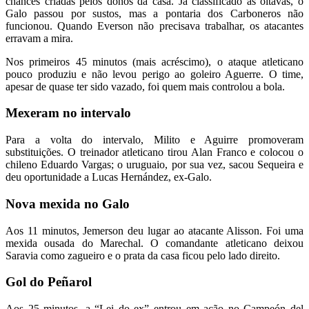
chances criadas pelos donos da casa. Já classificado às oitavas, o
Galo passou por sustos, mas a pontaria dos Carboneros não
funcionou. Quando Everson não precisava trabalhar, os atacantes
erravam a mira.
Nos primeiros 45 minutos (mais acréscimo), o ataque atleticano
pouco produziu e não levou perigo ao goleiro Aguerre. O time,
apesar de quase ter sido vazado, foi quem mais controlou a bola.
Mexeram no intervalo
Para a volta do intervalo, Milito e Aguirre promoveram
substituições. O treinador atleticano tirou Alan Franco e colocou o
chileno Eduardo Vargas; o uruguaio, por sua vez, sacou Sequeira e
deu oportunidade a Lucas Hernández, ex-Galo.
Nova mexida no Galo
Aos 11 minutos, Jemerson deu lugar ao atacante Alisson. Foi uma
mexida ousada do Marechal. O comandante atleticano deixou
Saravia como zagueiro e o prata da casa ficou pelo lado direito.
Gol do Peñarol
Aos 25 minutos, a “Lei do ex” entrou em ação no Campeón del