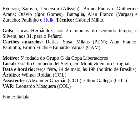
Everson; Saravia, Jemerson (Alisson), Bruno Fuchs e Guilherme
Arana; Otávio (Igor Gomes), Battaglia, Alan Franco (Vargas) e
Zaracho; Paulinho e
Hulk
.
Técnico:
Gabriel Milito.
Gols:
Lucas Hernández, aos 25 minutos do segundo tempo, e
Silvera, aos 31, para o Peñarol
Cartões amarelos:
Darias, Sosa, Milans (PEN);
Alan Franco,
Paulinho, Bruno Fuchs e Eduardo Vargas (CAM)
Motivo:
5ª rodada do Grupo G da Copa Libertadores
Local:
Estádio Campeón del Siglo, em Montevidéu, no Uruguai
Data e horário:
terça-feira, 14 de maio, às 19h (horário de Brasília)
Árbitro:
Wilmar Roldán (COL)
Assistentes:
Alexander Guzmán (COL) e Jhon Gallego (COL)
VAR:
Leonardo Mosquera (COL)
Fonte: Itatiaia