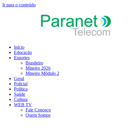
Ir para o conteúdo
Início
Educação
Esportes
Brasileiro
Mineiro 2026
Mineiro Módulo 2
Geral
Policial
Política
Saúde
Cultura
WEB TV
Fale Conosco
Quem Somos