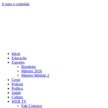
Ir para o conteúdo
Início
Educação
Esportes
Brasileiro
Mineiro 2026
Mineiro Módulo 2
Geral
Policial
Política
Saúde
Cultura
WEB TV
Fale Conosco