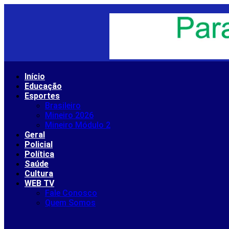
Ir
para
o
conteúdo
Início
Educação
Esportes
Brasileiro
Mineiro 2026
Mineiro Módulo 2
Geral
Policial
Política
Saúde
Cultura
WEB TV
Fale Conosco
Quem Somos