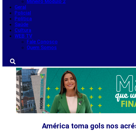
Mineiro Módulo 2
Geral
Policial
Política
Saúde
Cultura
WEB TV
Fale Conosco
Quem Somos
América toma gols nos acrés