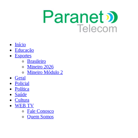
Ir
para
o
conteúdo
Início
Educação
Esportes
Brasileiro
Mineiro 2026
Mineiro Módulo 2
Geral
Policial
Política
Saúde
Cultura
WEB TV
Fale Conosco
Quem Somos