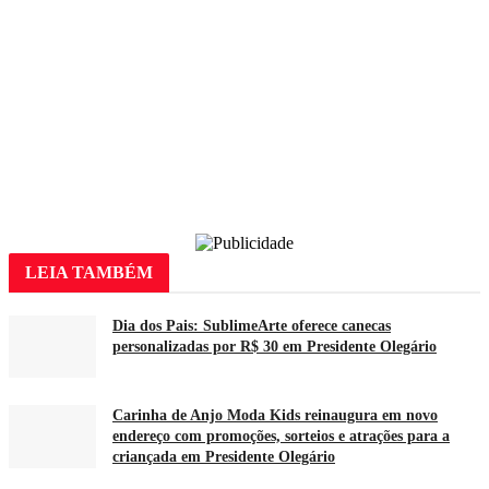
LEIA
TAMBÉM
Dia dos Pais: SublimeArte oferece canecas
personalizadas por R$ 30 em Presidente Olegário
Carinha de Anjo Moda Kids reinaugura em novo
endereço com promoções, sorteios e atrações para a
criançada em Presidente Olegário