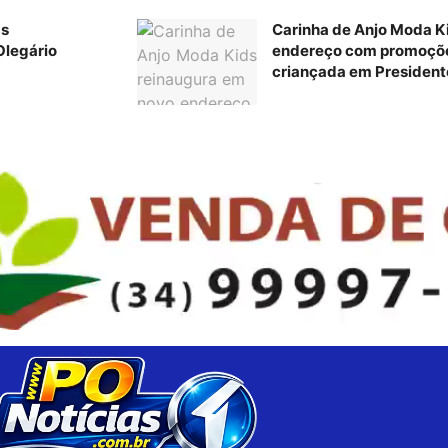
as
Carinha de Anjo Moda K
Olegário
endereço com promoções
criançada em President