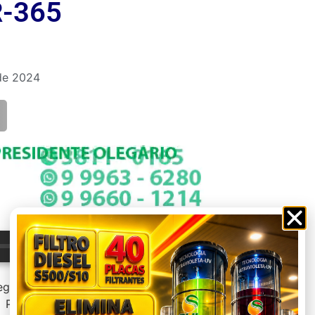
R-365
de 2024
--:--
segunda-feira, 26 de agosto, na BR-365
Pinheiro, e deixou uma vítima fatal. A