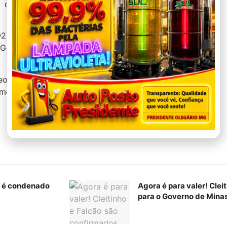
carreta e a dinâmica ainda não foi
92 da BR-365, segundo
 Gilson Rodrigues Luxo,
eo vegetal tombou no acostamento e a
emoção dos veículos. O corpo de Gilson
K é condenado
Agora é para valer! Clei
para o Governo de Mina