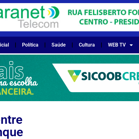
icial
Política
Saúde
Cultura
WEB TV
ntre
nque