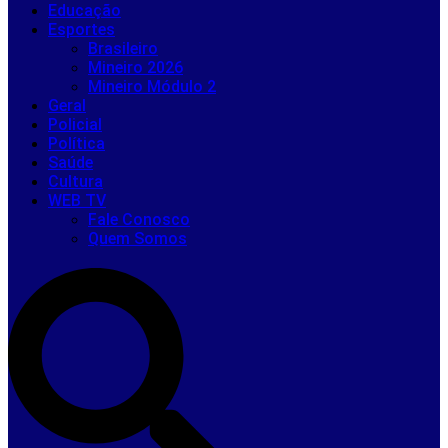
Educação
Esportes
Brasileiro
Mineiro 2026
Mineiro Módulo 2
Geral
Policial
Política
Saúde
Cultura
WEB TV
Fale Conosco
Quem Somos