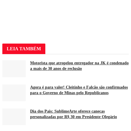
LEIA
TAMBÉM
Motorista que atropelou entregador na JK é condenado
a mais de 30 anos de reclusão
Agora é para valer! Cleitinho e Falcão são confirmados
para o Governo de Minas pelo Republicanos
Dia dos Pais: SublimeArte oferece canecas
personalizadas por R$ 30 em Presidente Olegário