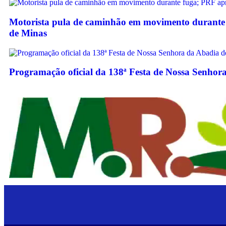
Motorista pula de caminhão em movimento durante 
de Minas
Programação oficial da 138ª Festa de Nossa Senhora 