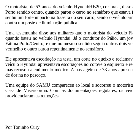
O motorista, de 53 anos, do veículo Hyudai/HB20, cor prata, disse
Porto sentido centro, quando parou o carro no semáforo que estava 
sentiu um forte impacto na traseira do seu carro, sendo o veículo 
contra um poste de iluminação pública.
Uma testemunha disse aos militares que o motorista do veículo Fiat
quando bateu no veículo Hyundai. Já o condutor do Pálio, um jo
Fátima Porto/Centro, e que no mesmo sentido seguia outros dois veí
vermelho e outro parou repentinamente no semáforo.
Ele apresentava escoriação na testa, um corte no queixo e reclamav
veículo Hyundai apresentava escoriações no cotovelo esquerdo e rec
mas recusou atendimento médico. A passageira de 33 anos apresen
de dor na no pescoço.
Uma equipe do SAMU compareceu ao local e socorreu o motorista 
Casa de Misericórdia. Com as documentações regulares, os veíc
providenciaram as remoções.
Por Toninho Cury