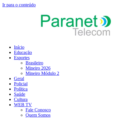
Ir para o conteúdo
Início
Educação
Esportes
Brasileiro
Mineiro 2026
Mineiro Módulo 2
Geral
Policial
Política
Saúde
Cultura
WEB TV
Fale Conosco
Quem Somos