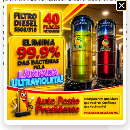
diárias (segunda a sexta-feira), além dos benefícios
vale-transporte, seguro de vida e recesso remunerado.
As etapas do processo seletivo envolvem triagem de
perfil, entrevista presencial ou on-line e entrevista
técnica. O programa de estágio da Copasa já descobriu
vários talentos que construíram carreiras profissionais
dentro da Companhia.
Fonte: Assessoria de Imprensa Copasa