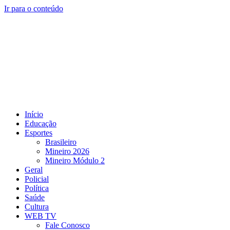
Ir para o conteúdo
Início
Educação
Esportes
Brasileiro
Mineiro 2026
Mineiro Módulo 2
Geral
Policial
Política
Saúde
Cultura
WEB TV
Fale Conosco