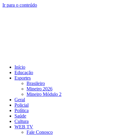
Ir para o conteúdo
Início
Educação
Esportes
Brasileiro
Mineiro 2026
Mineiro Módulo 2
Geral
Policial
Política
Saúde
Cultura
WEB TV
Fale Conosco