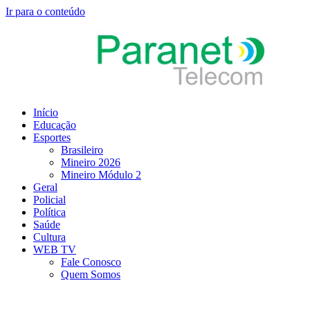
Ir para o conteúdo
Início
Educação
Esportes
Brasileiro
Mineiro 2026
Mineiro Módulo 2
Geral
Policial
Política
Saúde
Cultura
WEB TV
Fale Conosco
Quem Somos