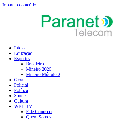
Ir para o conteúdo
Início
Educação
Esportes
Brasileiro
Mineiro 2026
Mineiro Módulo 2
Geral
Policial
Política
Saúde
Cultura
WEB TV
Fale Conosco
Quem Somos