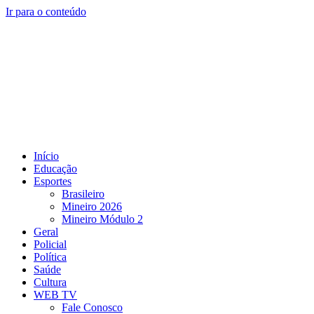
Ir para o conteúdo
Início
Educação
Esportes
Brasileiro
Mineiro 2026
Mineiro Módulo 2
Geral
Policial
Política
Saúde
Cultura
WEB TV
Fale Conosco