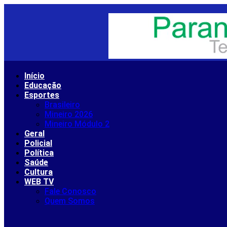
Ir
para
o
conteúdo
Início
Educação
Esportes
Brasileiro
Mineiro 2026
Mineiro Módulo 2
Geral
Policial
Política
Saúde
Cultura
WEB TV
Fale Conosco
Quem Somos