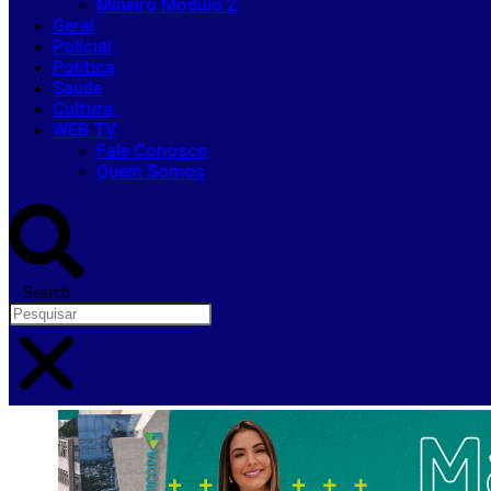
Mineiro Módulo 2
Geral
Policial
Política
Saúde
Cultura
WEB TV
Fale Conosco
Quem Somos
Search