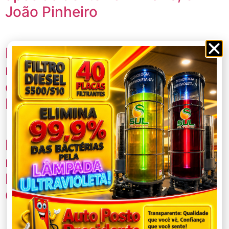
João Pinheiro
Batida frontal deixa uma pessoa
morta e outras 4 feridas
durante chuva na MGC 354, em
Presidente Olegário
Polícia Militar Rodoviária
registra duas saídas de pista na
MGC-354 em Presidente
Olegário