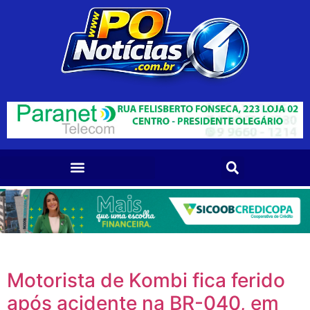
Motorista de Kombi fica ferido
após acidente na BR-040, em