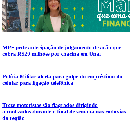
MPF pede antecipação de julgamento de ação que
cobra R$29 milhões por chacina em Unaí
Polícia Militar alerta para golpe do empréstimo do
celular para ligação telefônica
Treze motoristas são flagrados dirigindo
alcoolizados durante o final de semana nas rodovias
da região