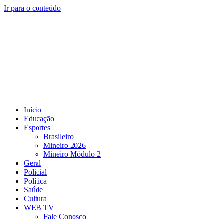
Ir para o conteúdo
Início
Educação
Esportes
Brasileiro
Mineiro 2026
Mineiro Módulo 2
Geral
Policial
Política
Saúde
Cultura
WEB TV
Fale Conosco