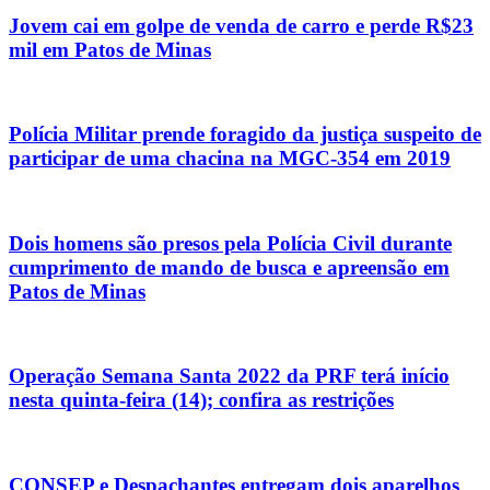
Jovem cai em golpe de venda de carro e perde R$23
mil em Patos de Minas
Polícia Militar prende foragido da justiça suspeito de
participar de uma chacina na MGC-354 em 2019
Dois homens são presos pela Polícia Civil durante
cumprimento de mando de busca e apreensão em
Patos de Minas
Operação Semana Santa 2022 da PRF terá início
nesta quinta-feira (14); confira as restrições
CONSEP e Despachantes entregam dois aparelhos